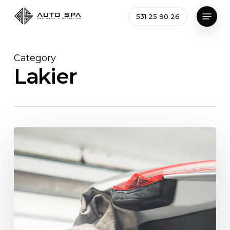
Skip
Menu
531 25 90 26
to
main
content
Category
Lakier
Kompleksowy
opis
usług
Auto
Spa
Stary
Browar
–