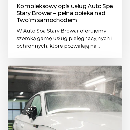
Kompleksowy opis usług Auto Spa
Stary Browar – pełna opieka nad
Twoim samochodem
W Auto Spa Stary Browar oferujemy
szeroką gamę usług pielęgnacyjnych i
ochronnych, które pozwalają na…
Korekta
lakieru
–
jak
często
ją
wykonywać
i
dlaczego